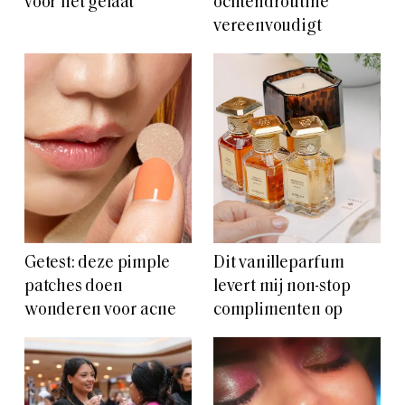
voor het gelaat
ochtendroutine
vereenvoudigt
Getest: deze pimple
Dit vanilleparfum
patches doen
levert mij non-stop
wonderen voor acne
complimenten op