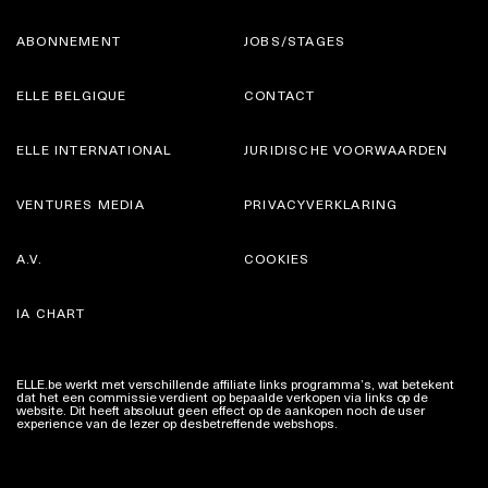
ABONNEMENT
JOBS/STAGES
ELLE BELGIQUE
CONTACT
ELLE INTERNATIONAL
JURIDISCHE VOORWAARDEN
VENTURES MEDIA
PRIVACYVERKLARING
A.V.
COOKIES
IA CHART
ELLE.be werkt met verschillende affiliate links programma’s, wat betekent
dat het een commissie verdient op bepaalde verkopen via links op de
website. Dit heeft absoluut geen effect op de aankopen noch de user
experience van de lezer op desbetreffende webshops.
Meer info