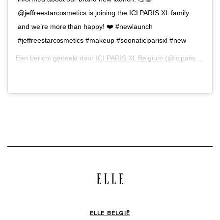
@jeffreestarcosmetics is joining the ICI PARIS XL family
and we’re more than happy! ❤️ #newlaunch
#jeffreestarcosmetics #makeup #soonaticiparisxl #new
Een bericht gedeeld door
ICI PARIS XL Belgium
(@iciparisxlbe) op
ELLE BELGIË