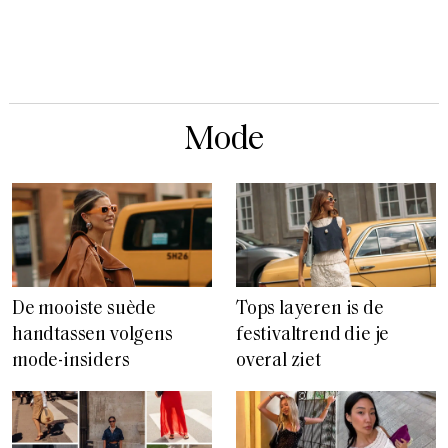
Mode
De mooiste suède
Tops layeren is de
handtassen volgens
festivaltrend die je
mode-insiders
overal ziet