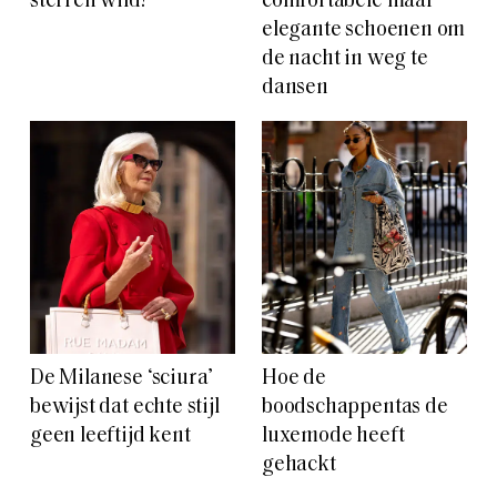
sterren wild?
comfortabele maar
elegante schoenen om
de nacht in weg te
dansen
De Milanese ‘sciura’
Hoe de
bewijst dat echte stijl
boodschappentas de
geen leeftijd kent
luxemode heeft
gehackt