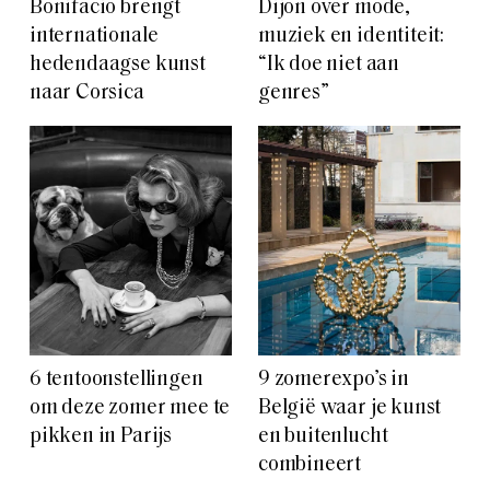
Bonifacio brengt
Dijon over mode,
internationale
muziek en identiteit:
hedendaagse kunst
“Ik doe niet aan
naar Corsica
genres”
6 tentoonstellingen
9 zomerexpo’s in
om deze zomer mee te
België waar je kunst
pikken in Parijs
en buitenlucht
combineert