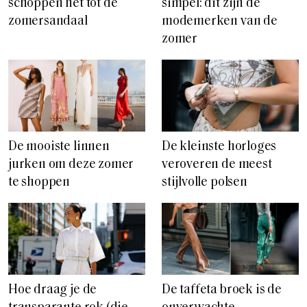
schoppen het tot dé
simpel: dit zijn dé
zomersandaal
modemerken van de
zomer
De mooiste linnen
De kleinste horloges
jurken om deze zomer
veroveren de meest
te shoppen
stijlvolle polsen
Hoe draag je de
De taffeta broek is de