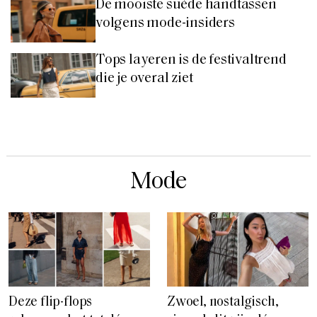
De mooiste suède handtassen
volgens mode-insiders
Tops layeren is de festivaltrend
die je overal ziet
Mode
Deze flip-flops
Zwoel, nostalgisch,