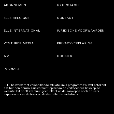
ABONNEMENT
JOBS/STAGES
ELLE BELGIQUE
CONTACT
ELLE INTERNATIONAL
JURIDISCHE VOORWAARDEN
VENTURES MEDIA
PRIVACYVERKLARING
A.V.
COOKIES
IA CHART
ELLE.be werkt met verschillende affiliate links programma’s, wat betekent
dat het een commissie verdient op bepaalde verkopen via links op de
website. Dit heeft absoluut geen effect op de aankopen noch de user
experience van de lezer op desbetreffende webshops.
Meer info