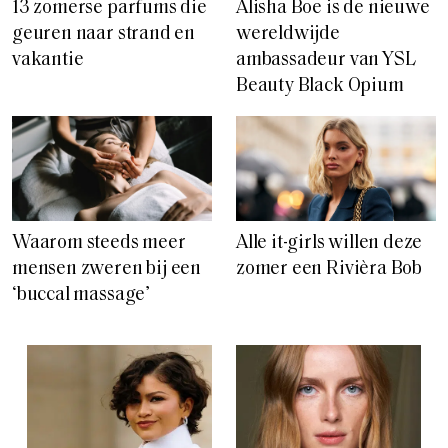
13 zomerse parfums die
Alisha Boe is de nieuwe
geuren naar strand en
wereldwijde
vakantie
ambassadeur van YSL
Beauty Black Opium
Waarom steeds meer
Alle it-girls willen deze
mensen zweren bij een
zomer een Rivièra Bob
‘buccal massage’