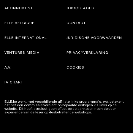
ABONNEMENT
JOBS/STAGES
ELLE BELGIQUE
CONTACT
ELLE INTERNATIONAL
JURIDISCHE VOORWAARDEN
VENTURES MEDIA
PRIVACYVERKLARING
A.V.
COOKIES
IA CHART
ELLE.be werkt met verschillende affiliate links programma’s, wat betekent
dat het een commissie verdient op bepaalde verkopen via links op de
website. Dit heeft absoluut geen effect op de aankopen noch de user
experience van de lezer op desbetreffende webshops.
Meer info