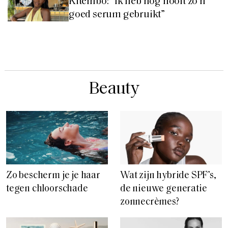
Kitembo: “Ik heb nog nooit zo’n
goed serum gebruikt”
Beauty
Zo bescherm je je haar
Wat zijn hybride SPF’s,
tegen chloorschade
de nieuwe generatie
zonnecrèmes?