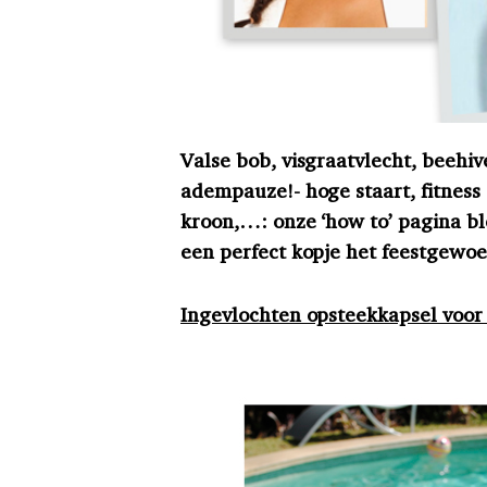
Valse bob, visgraatvlecht, beehiv
adempauze!- hoge staart, fitness 
kroon,…: onze ‘how to’ pagina ble
een perfect kopje het feestgewoel 
Ingevlochten opsteekkapsel voor