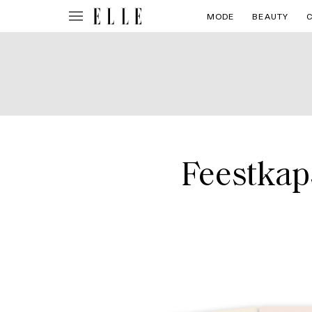
MODE
BEAUTY
Feestkaps