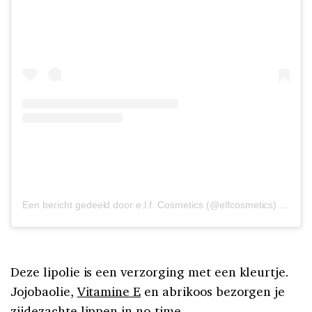
Een bericht gedeeld door e.l.f. Cosmetics (@elfcosmetics)
op
6 F
Deze lipolie is een verzorging met een kleurtje.
Jojobaolie,
Vitamine E
en abrikoos bezorgen je
zijdezachte lippen in no-time.