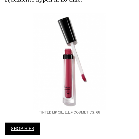
TINTED LIP OIL, E.L.F COSMETICS, €8
SHOP HIER