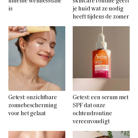
ultieme wellnessdate
skincare routine geeft
is
je huid wat ze nodig
heeft tijdens de zomer
Getest: onzichtbare
Getest: een serum met
zonnebescherming
SPF dat onze
voor het gelaat
ochtendroutine
vereenvoudigt