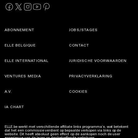
ABONNEMENT
JOBS/STAGES
ELLE BELGIQUE
CONTACT
ELLE INTERNATIONAL
JURIDISCHE VOORWAARDEN
VENTURES MEDIA
PRIVACYVERKLARING
A.V.
COOKIES
IA CHART
ELLE.be werkt met verschillende affiliate links programma’s, wat betekent
dat het een commissie verdient op bepaalde verkopen via links op de
website. Dit heeft absoluut geen effect op de aankopen noch de user
experience van de lezer op desbetreffende webshops.
Meer info