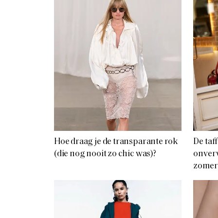
Hoe draag je de transparante rok
De taf
(die nog nooit zo chic was)?
onver
zomer