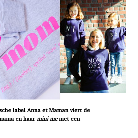
ische label Anna et Maman viert de
n mama en haar
mini me
met een