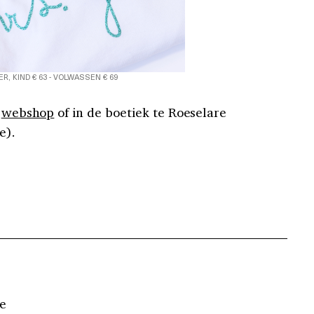
R, KIND € 63 - VOLWASSEN € 69
e
webshop
of in de boetiek te Roeselare
e).
e