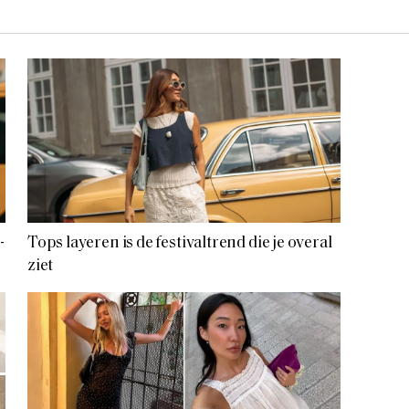
-
Tops layeren is de festivaltrend die je overal
ziet