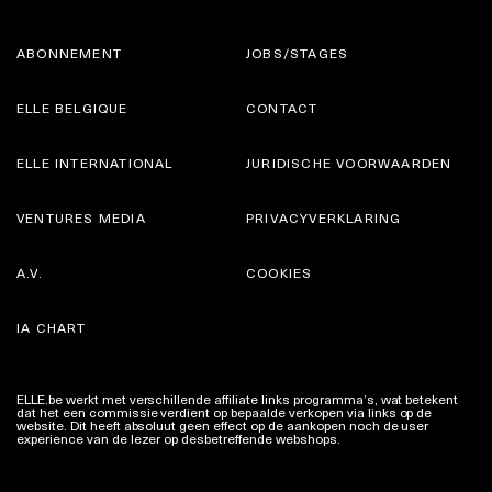
ABONNEMENT
JOBS/STAGES
ELLE BELGIQUE
CONTACT
ELLE INTERNATIONAL
JURIDISCHE VOORWAARDEN
VENTURES MEDIA
PRIVACYVERKLARING
A.V.
COOKIES
IA CHART
ELLE.be werkt met verschillende affiliate links programma’s, wat betekent
dat het een commissie verdient op bepaalde verkopen via links op de
website. Dit heeft absoluut geen effect op de aankopen noch de user
experience van de lezer op desbetreffende webshops.
Meer info