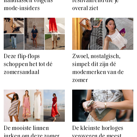
handtassen volgens
festivaltrend die je
mode-insiders
overal ziet
Deze flip-flops
Zwoel, nostalgisch,
schoppen het tot dé
simpel: dit zijn dé
zomersandaal
modemerken van de
zomer
De mooiste linnen
De kleinste horloges
jurken om deze zomer
veroveren de meest