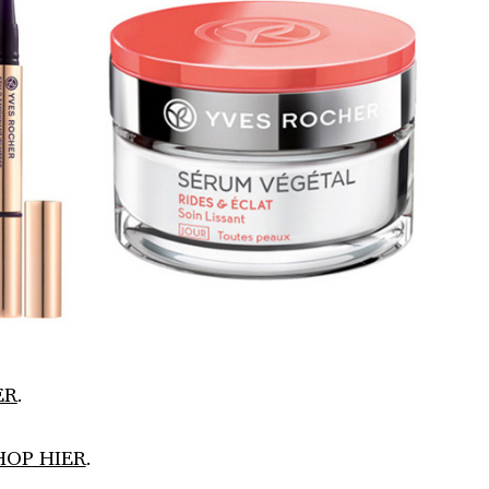
ER
.
HOP HIER
.