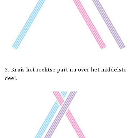
3. Kruis het rechtse part nu over het middelste
deel.