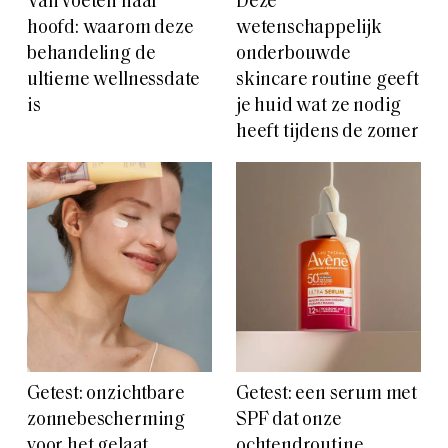
Van voeten naar
Deze
hoofd: waarom deze
wetenschappelijk
behandeling de
onderbouwde
ultieme wellnessdate
skincare routine geeft
is
je huid wat ze nodig
heeft tijdens de zomer
Getest: onzichtbare
Getest: een serum met
zonnebescherming
SPF dat onze
voor het gelaat
ochtendroutine