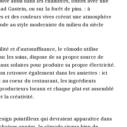
ouve aussi dans les chambres, toutes avec une
d Gastein, ou sur la forêt de pins. : à
es et des couleurs vives créent une atmosphère
ode au style moderniste du milieu du siècle
ité et d’autosuffisance, le cōmodo utilise
r les soins, dispose de sa propre source de
ux solaires pour produire sa propre électricité.
on retrouve également dans les assiettes : ici
nt au coeur du restaurant, les ingrédients
 producteurs locaux et chaque plat est assemblé
t la créativité.
esign pointilleux qui devraient apparaître dans
chaines années, le
cōmodo
risque bien de