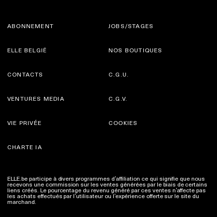
ABONNEMENT
JOBS/STAGES
ELLE BELGIË
NOS BOUTIQUES
CONTACTS
C.G.U.
VENTURES MEDIA
C.G.V.
VIE PRIVÉE
COOKIES
CHARTE IA
ELLE.be participe à divers programmes d’affiliation ce qui signifie que nous
recevons une commission sur les ventes générées par le biais de certains
liens créés. Le pourcentage du revenu généré par ces ventes n’affecte pas
les achats effectués par l’utilisateur ou l’expérience offerte sur le site du
marchand.
Plus d'infos