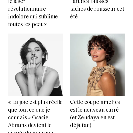
le laser
l’art des fausses
révolutionnaire
taches de rousseur cet
indolore qui sublime
été
toutes les peaux
« La joie est plus réelle
Cette coupe nineties
que tout ce que je
est le nouveau carré
connais » Gracie
(et Zendaya en est
Abrams devient le
déjà fan)