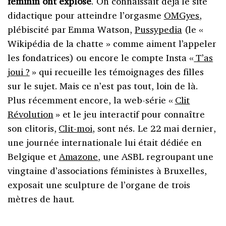
féminin ont explosé
. On connaissait déjà le site
didactique pour atteindre l’orgasme
OMGyes
,
plébiscité par Emma Watson,
Pussypedia
(le «
Wikipédia de la chatte » comme aiment l’appeler
les fondatrices) ou encore le compte Insta «
T’as
joui ?
» qui recueille les témoignages des filles
sur le sujet. Mais ce n’est pas tout, loin de là.
Plus récemment encore, la web-série «
Clit
Révolution
» et le jeu interactif pour connaître
son clitoris,
Clit-moi
, sont nés. Le 22 mai dernier,
une journée internationale lui était dédiée en
Belgique et
Amazone
, une ASBL regroupant une
vingtaine d’associations féministes à Bruxelles,
exposait une sculpture de l’organe de trois
mètres de haut.