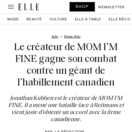
SHOP
NEWSLETTER
MODE
BEAUTÉ
CULTURE
ELLE À TABLE
ELLE DÉCO
Actu
News Actu
Le créateur de MOM I’M
FINE gagne son combat
contre un géant de
l’habillement canadien
Jonathan Kubben est le créateur de MOM I'M
FINE. Il a mené une bataille face à Reitmans et
vient juste d'obtenir un accord avec la firme
canadienne.
PAR
LA RÉDACTION