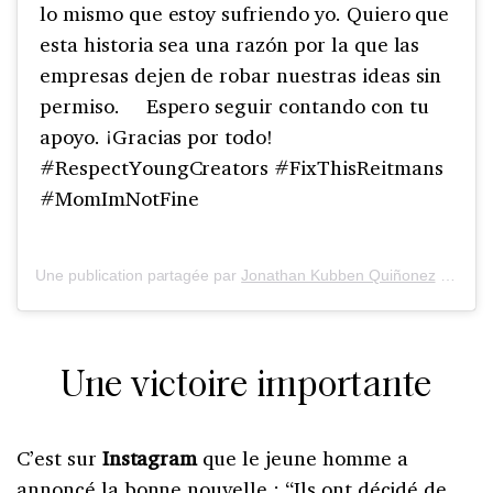
lo mismo que estoy sufriendo yo. Quiero que
esta historia sea una razón por la que las
empresas dejen de robar nuestras ideas sin
permiso. ⠀ Espero seguir contando con tu
apoyo. ¡Gracias por todo! ⠀
#RespectYoungCreators #FixThisReitmans
#MomImNotFine
Une publication partagée par
Jonathan Kubben Quiñonez
(@momimfine) le
Une victoire importante
C’est sur
Instagram
que le jeune homme a
annoncé la bonne nouvelle : “Ils ont décidé de