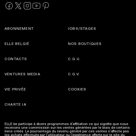
ABONNEMENT
JOBS/STAGES
ELLE BELGIË
NOS BOUTIQUES
CONTACTS
C.G.U.
VENTURES MEDIA
C.G.V.
VIE PRIVÉE
COOKIES
CHARTE IA
ELLE.be participe à divers programmes d’affiliation ce qui signifie que nous
recevons une commission sur les ventes générées par le biais de certains
liens créés. Le pourcentage du revenu généré par ces ventes n’affecte pas
les achats effectués par l’utilisateur ou l’expérience offerte sur le site du