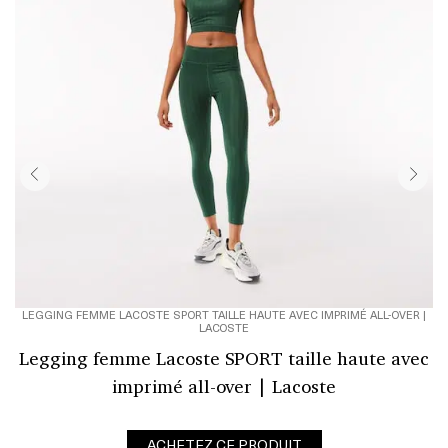
B
LEGGING FEMME LACOSTE SPORT TAILLE HAUTE AVEC IMPRIMÉ ALL-OVER |
LACOSTE
Legging femme Lacoste SPORT taille haute avec
imprimé all-over | Lacoste
ACHETEZ CE PRODUIT