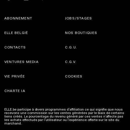
ABONNEMENT
JOBS/STAGES
ELLE BELGIË
NOS BOUTIQUES
CONTACTS
C.G.U.
VENTURES MEDIA
C.G.V.
VIE PRIVÉE
COOKIES
CHARTE IA
ELLE.be participe à divers programmes d’affiliation ce qui signifie que nous
recevons une commission sur les ventes générées par le biais de certains
liens créés. Le pourcentage du revenu généré par ces ventes n’affecte pas
les achats effectués par l’utilisateur ou l’expérience offerte sur le site du
marchand.
Plus d'infos