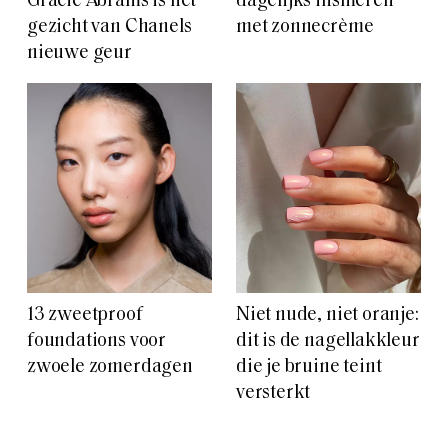
Gracie Abrams is het
dagelijks insmeren
gezicht van Chanels
met zonnecrème
nieuwe geur
13 zweetproof
Niet nude, niet oranje:
foundations voor
dit is de nagellakkleur
zwoele zomerdagen
die je bruine teint
versterkt