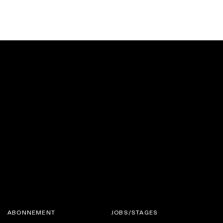
tot een stijlvolle keuze
frisse uitstraling
Voir plus
ABONNEMENT
JOBS/STAGES