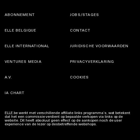
ABONNEMENT
JOBS/STAGES
ELLE BELGIQUE
CONTACT
ELLE INTERNATIONAL
JURIDISCHE VOORWAARDEN
VENTURES MEDIA
PRIVACYVERKLARING
A.V.
COOKIES
IA CHART
ELLE.be werkt met verschillende affiliate links programma’s, wat betekent
dat het een commissie verdient op bepaalde verkopen via links op de
website. Dit heeft absoluut geen effect op de aankopen noch de user
experience van de lezer op desbetreffende webshops.
Meer info