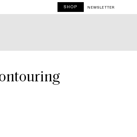
SHOP
T
NEWSLETTER
contouring