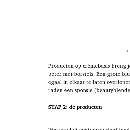
LU
Producten op crèmebasis breng j
beter met borstels. Een grote blu
egaal in elkaar te laten overlope
raden een sponsje (beautyblender
STAP 2: de producten
Wie aan het contouren slaat hoef