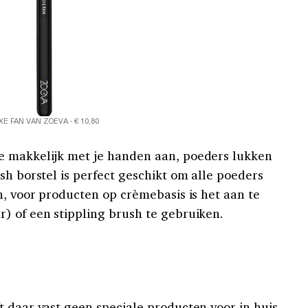
XE FAN VAN ZOEVA - € 10,80
e makkelijk met je handen aan, poeders lukken
sh borstel is perfect geschikt om alle poeders
n, voor producten op crèmebasis is het aan te
) of een stippling brush te gebruiken.
t daar vast geen speciale producten voor in huis