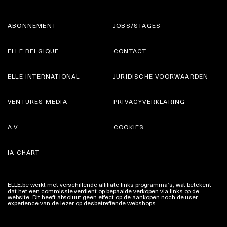
ABONNEMENT
JOBS/STAGES
ELLE BELGIQUE
CONTACT
ELLE INTERNATIONAL
JURIDISCHE VOORWAARDEN
VENTURES MEDIA
PRIVACYVERKLARING
A.V.
COOKIES
IA CHART
ELLE.be werkt met verschillende affiliate links programma’s, wat betekent
dat het een commissie verdient op bepaalde verkopen via links op de
website. Dit heeft absoluut geen effect op de aankopen noch de user
experience van de lezer op desbetreffende webshops.
Meer info