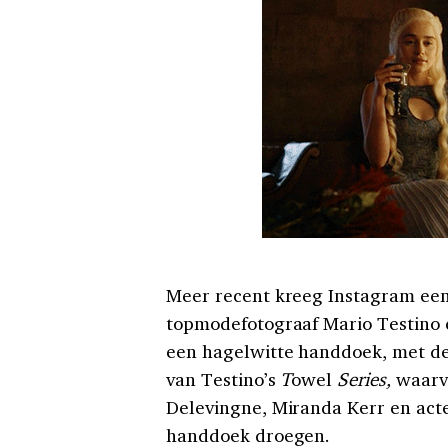
Meer recent kreeg Instagram ee
topmodefotograaf Mario Testino e
een hagelwitte handdoek, met de 
van Testino’s
T
owel
Series,
waarv
Delevingne, Miranda Kerr en ac
handdoek droegen.