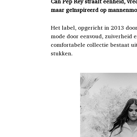
Can Pep Rey straalt eenheid, vred
maar geïnspireerd op mannenmod
Het label, opgericht in 2013 doo
mode door eenvoud, zuiverheid en
comfortabele collectie bestaat ui
stukken.