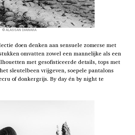
© ALASSAN DIAWARA
lectie doen denken aan sensuele zomerse met
 stukken omvatten zowel een mannelijke als een
lhouetten met gesofisticeerde details, tops met
 het sleutelbeen vrijgeven, soepele pantalons
ecru of donkergrijs. By day én by night te