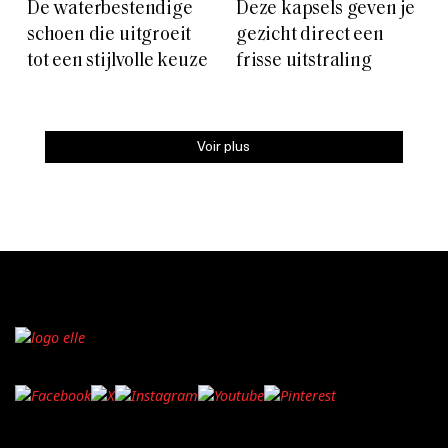
De waterbestendige
Deze kapsels geven je
schoen die uitgroeit
gezicht direct een
tot een stijlvolle keuze
frisse uitstraling
Voir plus