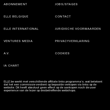
ABONNEMENT
JOBS/STAGES
ELLE BELGIQUE
CONTACT
ELLE INTERNATIONAL
JURIDISCHE VOORWAARDEN
VENTURES MEDIA
PRIVACYVERKLARING
A.V.
COOKIES
IA CHART
ELLE.be werkt met verschillende affiliate links programma’s, wat betekent
dat het een commissie verdient op bepaalde verkopen via links op de
website. Dit heeft absoluut geen effect op de aankopen noch de user
experience van de lezer op desbetreffende webshops.
Meer info