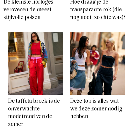
De kleinste horloges
Hoe draag je de
veroveren de meest
transparante rok (die
stijlvolle polsen
nog nooit zo chic was)?
De taffeta broek is de
Deze top is alles wat
onverwachte
we deze zomer nodig
modetrend van de
hebben
zomer