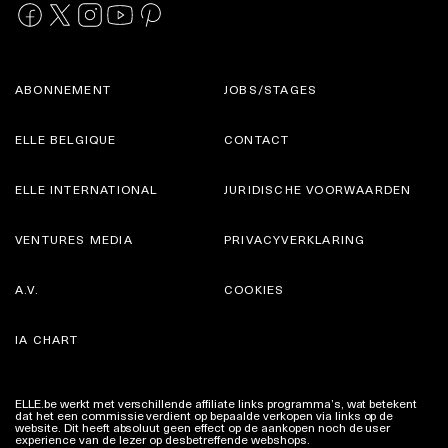
ABONNEMENT
JOBS/STAGES
ELLE BELGIQUE
CONTACT
ELLE INTERNATIONAL
JURIDISCHE VOORWAARDEN
VENTURES MEDIA
PRIVACYVERKLARING
A.V.
COOKIES
IA CHART
ELLE.be werkt met verschillende affiliate links programma’s, wat betekent
dat het een commissie verdient op bepaalde verkopen via links op de
website. Dit heeft absoluut geen effect op de aankopen noch de user
experience van de lezer op desbetreffende webshops.
Meer info