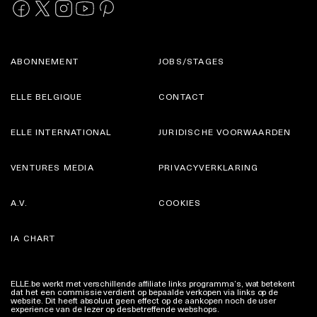
ABONNEMENT
JOBS/STAGES
ELLE BELGIQUE
CONTACT
ELLE INTERNATIONAL
JURIDISCHE VOORWAARDEN
VENTURES MEDIA
PRIVACYVERKLARING
A.V.
COOKIES
IA CHART
ELLE.be werkt met verschillende affiliate links programma’s, wat betekent
dat het een commissie verdient op bepaalde verkopen via links op de
website. Dit heeft absoluut geen effect op de aankopen noch de user
experience van de lezer op desbetreffende webshops.
Meer info