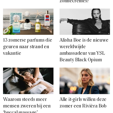
zonnecrèmes?
13 zomerse parfums die
Alisha Boe is de nieuwe
geuren naar strand en
wereldwijde
vakantie
ambassadeur van YSL
Beauty Black Opium
Waarom steeds meer
Alle it-girls willen deze
mensen zweren bij een
zomer een Rivièra Bob
‘buccal massage’