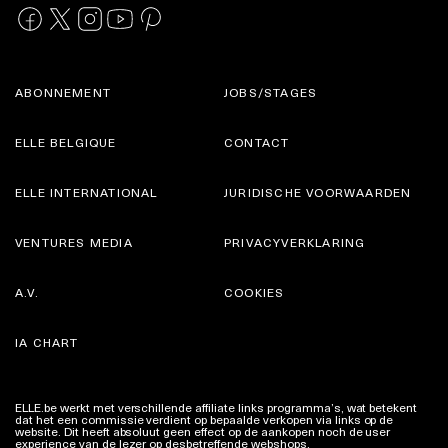
ABONNEMENT
JOBS/STAGES
ELLE BELGIQUE
CONTACT
ELLE INTERNATIONAL
JURIDISCHE VOORWAARDEN
VENTURES MEDIA
PRIVACYVERKLARING
A.V.
COOKIES
IA CHART
ELLE.be werkt met verschillende affiliate links programma’s, wat betekent
dat het een commissie verdient op bepaalde verkopen via links op de
website. Dit heeft absoluut geen effect op de aankopen noch de user
experience van de lezer op desbetreffende webshops.
Meer info