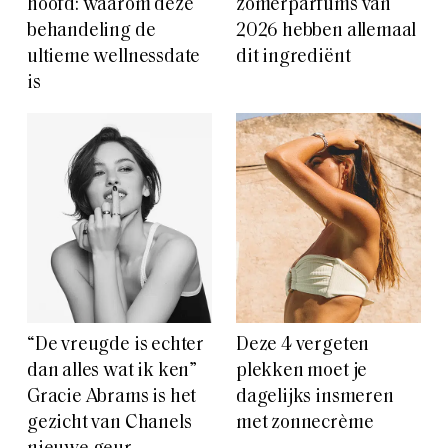
hoofd: waarom deze
zomerparfums van
behandeling de
2026 hebben allemaal
ultieme wellnessdate
dit ingrediënt
is
“De vreugde is echter
Deze 4 vergeten
dan alles wat ik ken”
plekken moet je
Gracie Abrams is het
dagelijks insmeren
gezicht van Chanels
met zonnecrème