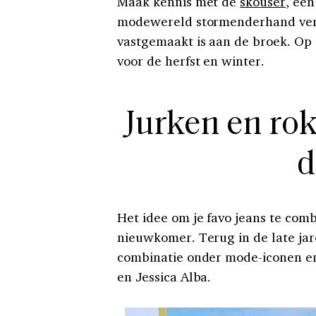
Maak kennis met de
skouser
, een
modewereld stormenderhand verov
vastgemaakt is aan de broek. Op
voor de herfst en winter.
Jurken en ro
d
Het idee om je favo jeans te comb
nieuwkomer. Terug in de late jar
combinatie onder mode-iconen en
en Jessica Alba.