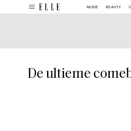
MODE
BEAUTY
De ultieme comeb