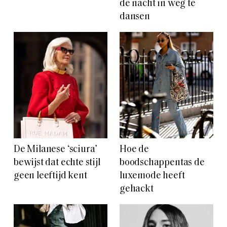
de nacht in weg te
dansen
De Milanese ‘sciura’
Hoe de
bewijst dat echte stijl
boodschappentas de
geen leeftijd kent
luxemode heeft
gehackt