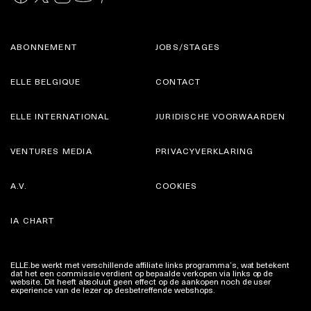
ABONNEMENT
JOBS/STAGES
ELLE BELGIQUE
CONTACT
ELLE INTERNATIONAL
JURIDISCHE VOORWAARDEN
VENTURES MEDIA
PRIVACYVERKLARING
A.V.
COOKIES
IA CHART
ELLE.be werkt met verschillende affiliate links programma’s, wat betekent
dat het een commissie verdient op bepaalde verkopen via links op de
website. Dit heeft absoluut geen effect op de aankopen noch de user
experience van de lezer op desbetreffende webshops.
Meer info