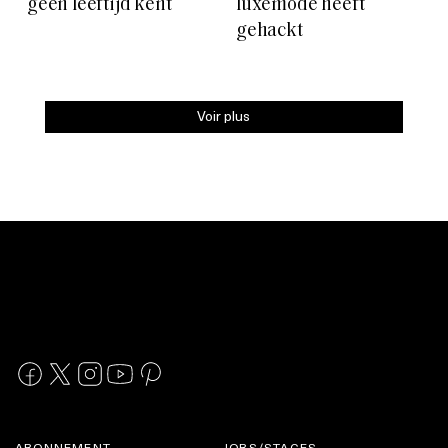
geen leeftijd kent
luxemode heeft
gehackt
Voir plus
ABONNEMENT
JOBS/STAGES