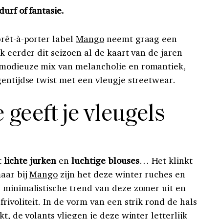
urf of fantasie.
prêt-à-porter label
Mango
neemt graag een
k eerder dit seizoen al de kaart van de jaren
modieuze mix van melancholie en romantiek,
gentijdse twist met een vleugje streetwear.
 geeft je vleugels
t
lichte jurken
en
luchtige blouses
… Het klinkt
aar bij
Mango
zijn het deze winter ruches en
 minimalistische trend van deze zomer uit en
rivoliteit. In de vorm van een strik rond de hals
t, de volants vliegen je deze winter letterlijk