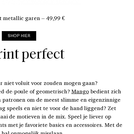
 metallic garen – 49,99 €
SHOP HIER
rint perfect
 er niet voluit voor zouden mogen gaan?
ied-de-poule of geometrisch?
Mango
bedient zich
en patronen om de meest slimme en eigenzinnige
ag speels en niet te voor de hand liggend? Zet
draai de motieven in de mix. Speel je liever op
ts met je favoriete basics en accessoires. Met de
e bal onmogelijk misslaan.