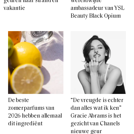
geuren naar strand en
wereldwijde
vakantie
ambassadeur van YSL
Beauty Black Opium
De beste
“De vreugde is echter
zomerparfums van
dan alles wat ik ken”
2026 hebben allemaal
Gracie Abrams is het
dit ingrediënt
gezicht van Chanels
nieuwe geur