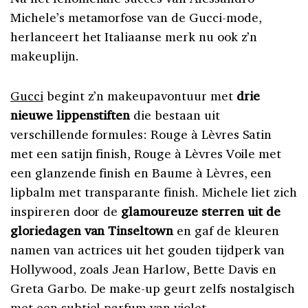
Michele’s metamorfose van de Gucci-mode,
herlanceert het Italiaanse merk nu ook z’n
makeuplijn.
Gucci
begint z’n makeupavontuur met
drie
nieuwe lippenstiften
die bestaan uit
verschillende formules: Rouge à Lèvres Satin
met een satijn finish, Rouge à Lèvres Voile met
een glanzende finish en Baume à Lèvres, een
lipbalm met transparante finish. Michele liet zich
inspireren door de
glamoureuze sterren uit de
gloriedagen van Tinseltown
en gaf de kleuren
namen van actrices uit het gouden tijdperk van
Hollywood, zoals Jean Harlow, Bette Davis en
Greta Garbo. De make-up geurt zelfs nostalgisch
met een subtiel parfum van violet.