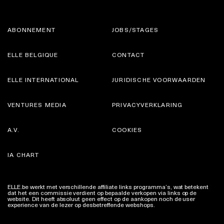
ABONNEMENT
JOBS/STAGES
ELLE BELGIQUE
CONTACT
ELLE INTERNATIONAL
JURIDISCHE VOORWAARDEN
VENTURES MEDIA
PRIVACYVERKLARING
A.V.
COOKIES
IA CHART
ELLE.be werkt met verschillende affiliate links programma’s, wat betekent
dat het een commissie verdient op bepaalde verkopen via links op de
website. Dit heeft absoluut geen effect op de aankopen noch de user
experience van de lezer op desbetreffende webshops.
Meer info