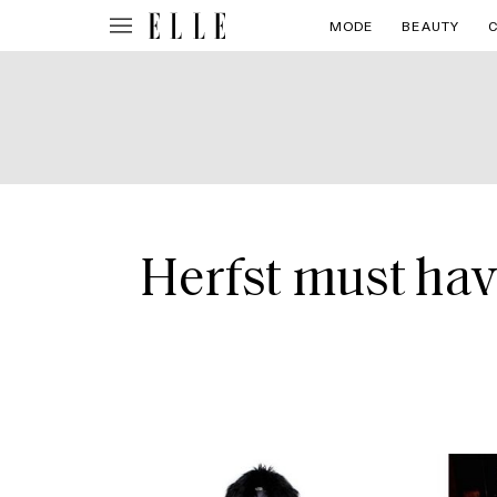
MODE
BEAUTY
Herfst must hav