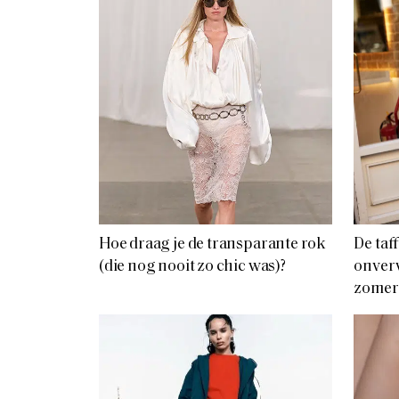
Hoe draag je de transparante rok
De taf
(die nog nooit zo chic was)?
onver
zomer