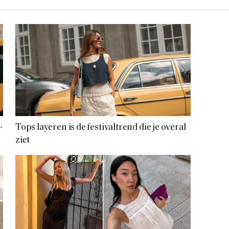
-
Tops layeren is de festivaltrend die je overal
ziet