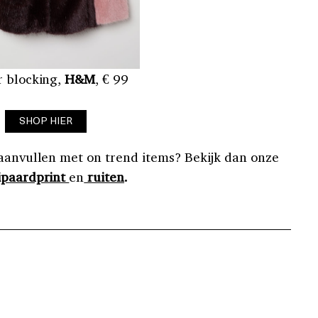
r blocking,
H&M
, € 99
SHOP HIER
aanvullen met on trend items? Bekijk dan onze
ipaardprint
en
ruiten
.