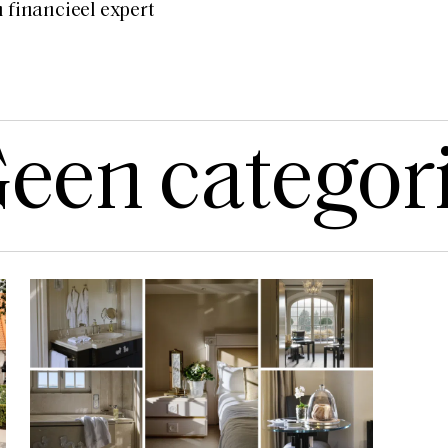
n financieel expert
een categor