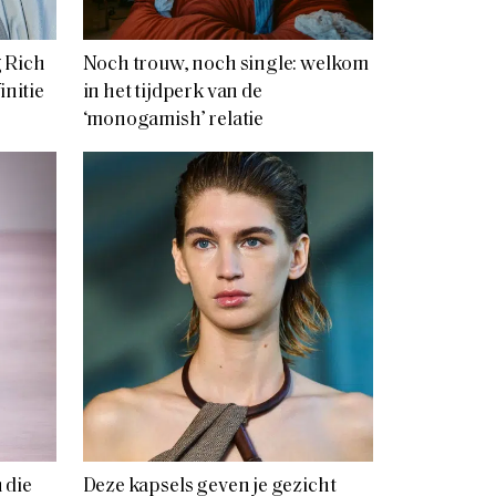
g Rich
Noch trouw, noch single: welkom
initie
in het tijdperk van de
‘monogamish’ relatie
 die
Deze kapsels geven je gezicht