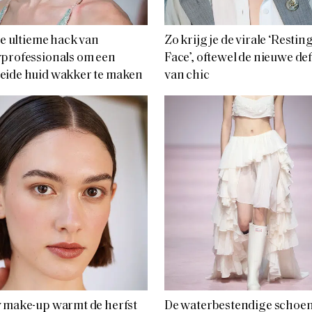
 de ultieme hack van
Zo krijg je de virale ‘Restin
professionals om een
Face’, oftewel de nieuwe def
eide huid wakker te maken
van chic
 make-up warmt de herfst
De waterbestendige schoen