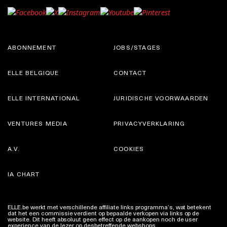
ABONNEMENT
JOBS/STAGES
ELLE BELGIQUE
CONTACT
ELLE INTERNATIONAL
JURIDISCHE VOORWAARDEN
VENTURES MEDIA
PRIVACYVERKLARING
A.V.
COOKIES
IA CHART
ELLE.be werkt met verschillende affiliate links programma’s, wat betekent
dat het een commissie verdient op bepaalde verkopen via links op de
website. Dit heeft absoluut geen effect op de aankopen noch de user
experience van de lezer op desbetreffende webshops.
Meer info