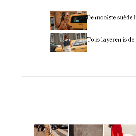
De mooiste suède 
Tops layeren is de f