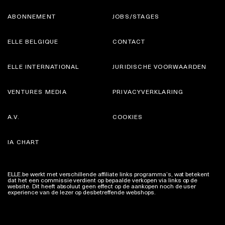
ABONNEMENT
JOBS/STAGES
ELLE BELGIQUE
CONTACT
ELLE INTERNATIONAL
JURIDISCHE VOORWAARDEN
VENTURES MEDIA
PRIVACYVERKLARING
A.V.
COOKIES
IA CHART
ELLE.be werkt met verschillende affiliate links programma’s, wat betekent
dat het een commissie verdient op bepaalde verkopen via links op de
website. Dit heeft absoluut geen effect op de aankopen noch de user
experience van de lezer op desbetreffende webshops.
Meer info