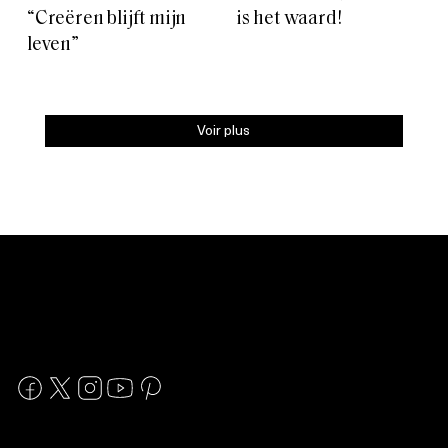
“Creëren blijft mijn
is het waard!
leven”
Voir plus