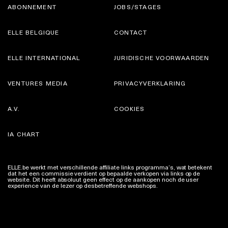
ABONNEMENT
JOBS/STAGES
ELLE BELGIQUE
CONTACT
ELLE INTERNATIONAL
JURIDISCHE VOORWAARDEN
VENTURES MEDIA
PRIVACYVERKLARING
A.V.
COOKIES
IA CHART
ELLE.be werkt met verschillende affiliate links programma’s, wat betekent
dat het een commissie verdient op bepaalde verkopen via links op de
website. Dit heeft absoluut geen effect op de aankopen noch de user
experience van de lezer op desbetreffende webshops.
Meer info