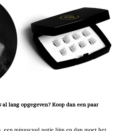
s
al lang opgegeven? Koop dan een paar
n, een minuscuul potje lijm en dan moet het