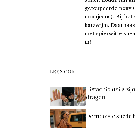
getoupeerde pony's
momjeans). Bij het 
katzwijm. Daarnaast 
met spierwitte sneak
in!
LEES OOK
Pistachio nails zi
dragen
De mooiste suède 