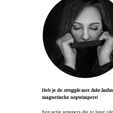
Heb je de
struggle
met
fake lashe
magnetische nepwimpers!
Een setje wimpers die te lang zij