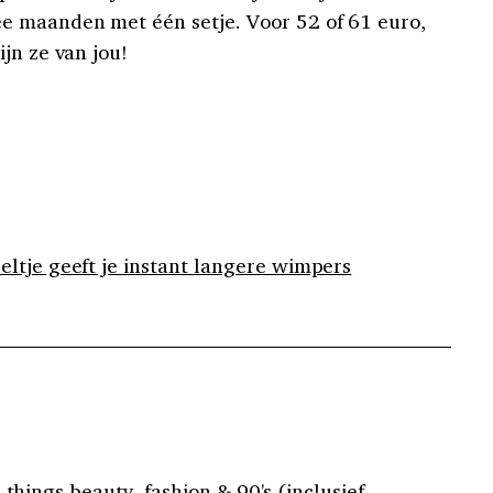
e maanden met één setje. Voor 52 of 61 euro,
jn ze van jou!
eltje geeft je instant langere wimpers
 things beauty, fashion & 90's (inclusief