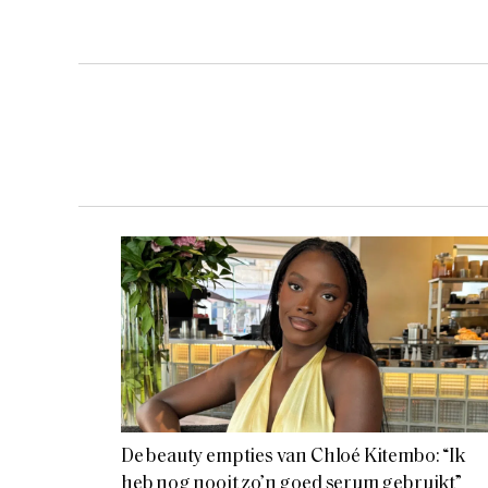
De beauty empties van Chloé Kitembo: “Ik
heb nog nooit zo’n goed serum gebruikt”