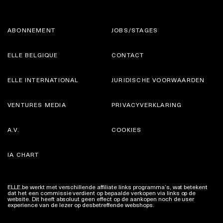
ABONNEMENT
JOBS/STAGES
ELLE BELGIQUE
CONTACT
ELLE INTERNATIONAL
JURIDISCHE VOORWAARDEN
VENTURES MEDIA
PRIVACYVERKLARING
A.V.
COOKIES
IA CHART
ELLE.be werkt met verschillende affiliate links programma’s, wat betekent
dat het een commissie verdient op bepaalde verkopen via links op de
website. Dit heeft absoluut geen effect op de aankopen noch de user
experience van de lezer op desbetreffende webshops.
Meer info