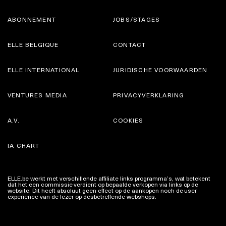
ABONNEMENT
JOBS/STAGES
ELLE BELGIQUE
CONTACT
ELLE INTERNATIONAL
JURIDISCHE VOORWAARDEN
VENTURES MEDIA
PRIVACYVERKLARING
A.V.
COOKIES
IA CHART
ELLE.be werkt met verschillende affiliate links programma’s, wat betekent
dat het een commissie verdient op bepaalde verkopen via links op de
website. Dit heeft absoluut geen effect op de aankopen noch de user
experience van de lezer op desbetreffende webshops.
Meer info