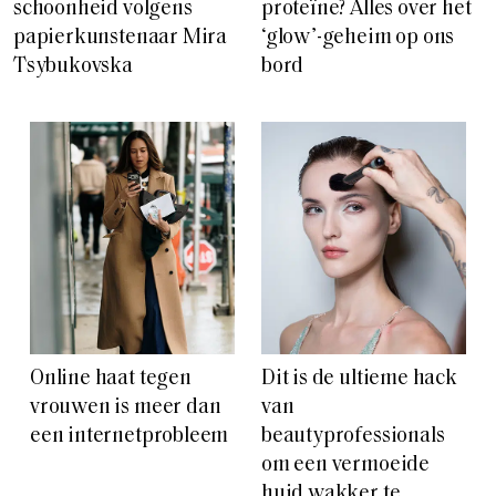
schoonheid volgens
proteïne? Alles over het
papierkunstenaar Mira
‘glow’-geheim op ons
Tsybukovska
bord
Online haat tegen
Dit is de ultieme hack
vrouwen is meer dan
van
een internetprobleem
beautyprofessionals
om een vermoeide
huid wakker te